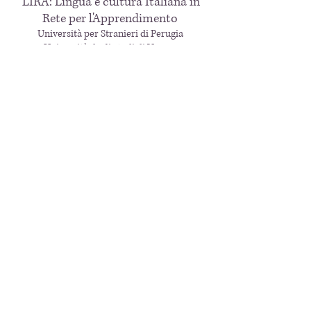
LIRA: Lingua e cultura Italiana in
Rete per l'Apprendimento
Università per Stranieri di Perugia
Università degli studi di Verona
Università degli studi di Bologna
Università degli studi di Modena e Reggio
Emilia